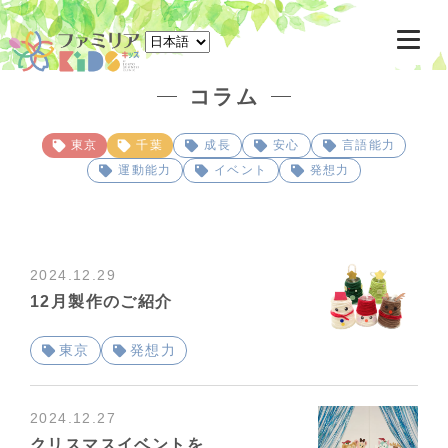
東京駅八重洲北口徒歩3分 千葉駅ペリエ千葉6F 一時預かり託児所
コラム
東京
千葉
成長
安心
言語能力
運動能力
イベント
発想力
2024.12.29
12月製作のご紹介
東京
発想力
2024.12.27
クリスマスイベントを