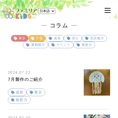
東京駅八重洲北口徒歩3分 千葉駅ペリエ千葉6F 一時預かり託児所
コラム
東京
千葉
成長
安心
言語能力
運動能力
イベント
発想力
2024.07.22
7月製作のご紹介
成長
東京
発想力
2024.07.20